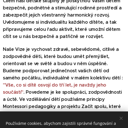
Cílem naší dětské skupiny je poskytnou Vašim dětem
bezpečné, podnětné a stimulující rodinné prostředí a
zabezpečit jejich všestranný harmonický rozvoj.
Uvědomujeme si individualitu každého dítěte, a tak
připravujeme celou řadu aktivit, které umožní dětem
cítit se u nás bezpečně a patřičně se rozvíjet.
Naše Vize je vychovat zdravé, sebevědomé, citlivé a
zodpovědné děti, které budou umět přemýšlet,
orientovat se ve světě a budou v něm úspěšné.
Budeme podporovat jedinečnost vašich dětí od
samého počátku, individuálně v malém kolektivu dětí :
"Vše, co si dítě osvojí do tří let, je navždy jeho
součástí"
. Povedeme je ke spolupráci, zodpovědnosti
a úctě. Ve vzdělávání dětí používáme principy
Montessori pedagogiky a projektu Začít spolu, které
korespondují s vizí naší dětské skupiny.
Používáme cookies, abychom zajistili správné fungování a