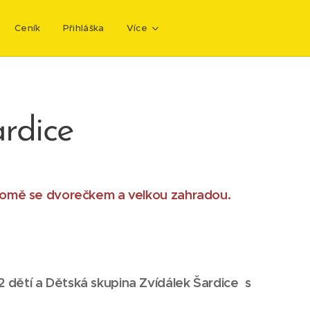
Ceník
Přihláška
Více
ardice
ém domě se dvorečkem a velkou zahradou.
2 dětí a
Dětská skupina Zvídálek Šardice s