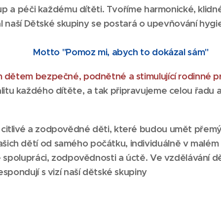
stup a péči každému dítěti. Tvoříme harmonické, klid
nál naší Dětské skupiny se postará o upevňování hygi
Motto "Pomoz mi, abych to dokázal sám"
 dětem bezpečné, podnětné a stimulující rodinné pr
itu každého dítěte, a tak připravujeme celou řadu ak
citlivé a zodpovědné děti, které budou umět přemýš
h dětí od samého počátku, individuálně v malém kolek
e spolupráci, zodpovědnosti a úctě. Ve vzdělávání d
spondují s vizí naší dětské skupiny