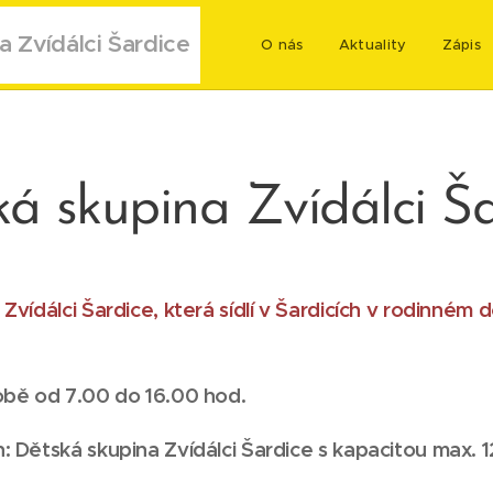
a Zvídálci Šardice
O nás
Aktuality
Zápis
á skupina Zvídálci Š
Zvídálci Šardice, která sídlí v Šardicích v rodinn
obě od 7.00 do 16.00 hod.
n:
Dětská skupina Zvídálci Šardice s kapacitou max. 1