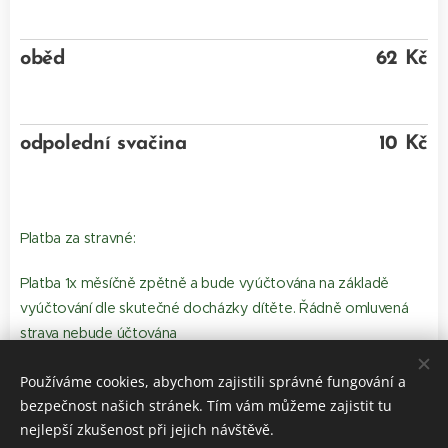
oběd
62 Kč
odpolední svačina
10 Kč
Platba za stravné:
Platba 1x měsíčně zpětně a bude vyúčtována na základě
vyúčtování dle skutečné docházky dítěte. Řádně omluvená
strava nebude účtována
Používáme cookies, abychom zajistili správné fungování a
bezpečnost našich stránek. Tím vám můžeme zajistit tu
nejlepší zkušenost při jejich návštěvě.
Dětská skupina Zvídálci Šardice , www.zvidaleksardice.cz