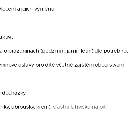
vlečení a jejich výměnu
ktivit
o prázdninách (podzimní, jarní i letní) dle potřeb ro
inové oslavy pro dítě včetně zajištění občerstvení
u docházky
enky, ubrousky, krém),
vlastní lahvičku na pití