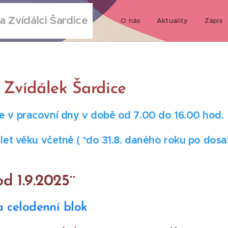
a Zvídálci Šardice
O nás
Aktuality
Zápis
 Zvídálek Šardice
je v pracovní dny v době od 7.00 do 16.00 hod.
 let věku včetně ( *do 31.8. daného roku po dosaž
d 1.9.2025¨
 celodenní blok