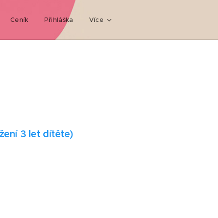
Ceník
Přihláška
Více
ení 3 let dítěte)